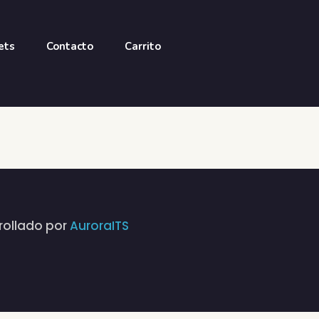
ets
Contacto
Carrito
rrollado por
AuroraITS