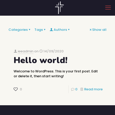
Categories
Tags
Authors
Show all
ieeadmin
on
14/09/2020
Hello world!
Welcome to WordPress. This is your first post. Edit
or delete it, then start writing!
0
0
Read more